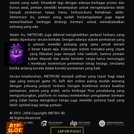
sistem yang rumit. Ditambah lagi dengan adanya berbagai promo dan
bonus awal, pemain memiliki kesempatan untuk mengeksplorasi lebih
banyak permainan tanpa harus terburu-buru kehabisan saldo.
Sementara itu, pemain yang sudah berpengalaman juga dapat
memanfaatkan berbagai strategi bermain untuk memaksimalkan
peluang yang ada.
Selain itu, METRO4D juga dikenal menghadirkan jackpot terbaru yang
selalu diperbarui secara berkala. Dengan adanya sistem permainan yang
aktif, setiap pemain memiliki peluang yang sama untuk meraih
kemenangan besar kapan saja. Dukungan sistem transaksi yang cepat
serta akses yang fleksibel juga menjadi nilai tambah, karena pemain
dapat melakukan deposit dan mulai bermain tanpa harus menunggu
lama. Hal ini membuat momentum permainan tetap terjaga, terutama
ketika sedang berada dalam kondisi permainan yang baik.
Secara keseluruhan, METRO4D menjadi pilihan yang tepat bagi siapa
saja yang mencari game PG Soft slot online paling mudah menang
dengan peluang jackpot terbaru. Dengan kombinasi antara kualitas
permainan, sistem yang stabil, serta berbagai fitur pendukung yang
menguntungkan, platform ini mampu memberikan pengalaman bermain
yang tidak hanya menghibur tetapi juga memiliki potensi hasil yang
lebih optimal bagi setiap pemain.
© 2015 - 2026 Copyright METRO 4D.
All Rights Reserved.
LAPOR PUSAT