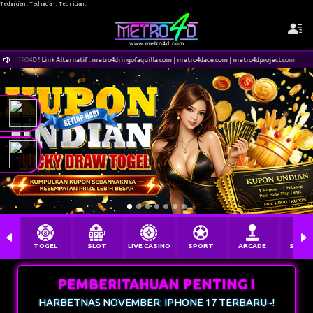
Technician :
Technician :
Technician :
RO4D ! Link Alternatif : metro4dringofaquilla.com | metro4dace.com | metro4dproject.com
TOGEL
SLOT
LIVE CASINO
SPORT
ARCADE
SABU
PEMBERITAHUAN PENTING !
HARBETNAS NOVEMBER: IPHONE 17 TERBARU~!