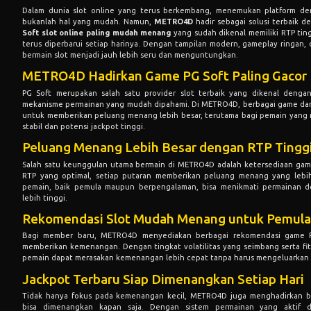
Dalam dunia slot online yang terus berkembang, menemukan platform d
bukanlah hal yang mudah. Namun,
METRO4D
hadir sebagai solusi terbaik
Soft slot online paling mudah menang
yang sudah dikenal memiliki RTP ting
terus diperbarui setiap harinya. Dengan tampilan modern, gameplay ringan, d
bermain slot menjadi jauh lebih seru dan menguntungkan.
METRO4D Hadirkan Game PG Soft Paling Gacor H
PG Soft merupakan salah satu provider slot terbaik yang dikenal dengan
mekanisme permainan yang mudah dipahami. Di METRO4D, berbagai game dari 
untuk memberikan peluang menang lebih besar, terutama bagi pemain yang 
stabil dan potensi jackpot tinggi.
Peluang Menang Lebih Besar dengan RTP Tingg
Salah satu keunggulan utama bermain di METRO4D adalah ketersediaan gam
RTP yang optimal, setiap putaran memberikan peluang menang yang lebih
pemain, baik pemula maupun berpengalaman, bisa menikmati permainan de
lebih tinggi.
Rekomendasi Slot Mudah Menang untuk Pemula
Bagi member baru, METRO4D menyediakan berbagai rekomendasi game P
memberikan kemenangan. Dengan tingkat volatilitas yang seimbang serta fi
pemain dapat merasakan kemenangan lebih cepat tanpa harus mengeluarkan 
Jackpot Terbaru Siap Dimenangkan Setiap Hari
Tidak hanya fokus pada kemenangan kecil, METRO4D juga menghadirkan be
bisa dimenangkan kapan saja. Dengan sistem permainan yang aktif d