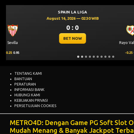
SPAIN LA LIGA
August 16, 2026 — 00:30 WIB
0 : 0
Previous
BET NOW
Alaves
0.00
0.62
TENTANG KAMI
BANTUAN
PERATURAN
INFORMASI BANK
HUBUNGI KAMI
KEBIJAKAN PRIVASI
PERSETUJUAN COOKIES
METRO4D
: Dengan Game PG Soft Slot O
Mudah Menang & Banyak Jackpot Terba