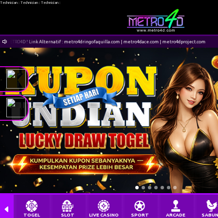
Technician :
Technician :
Technician :
O4D ! Link Alternatif : metro4dringofaquilla.com | metro4dace.com | metro4dproject.com
TOGEL
SLOT
LIVE CASINO
SPORT
ARCADE
SABU