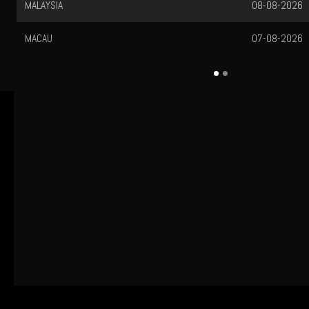
A
08-08-2026
68
07-08-2026
58