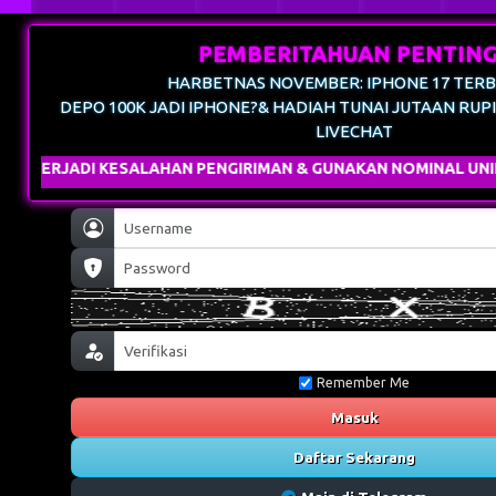
PEMBERITAHUAN PENTING
HARBETNAS NOVEMBER: IPHONE 17 TERB
DEPO 100K JADI IPHONE?& HADIAH TUNAI JUTAAN RUPI
LIVECHAT
TERJADI KESALAHAN PENGIRIMAN & GUNAKAN NOMINAL UNIK U
Remember Me
Masuk
Daftar Sekarang