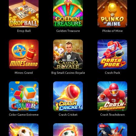
Drop Ball
Golden Treasure
Plinko of Mine
Mines Grand
Big Small Casino Royale
Crash Puck
Color Game Extreme
Crash Cricket
Crash Touchdown