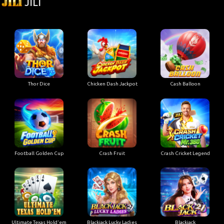
JILI
Thor Dice
Chicken Dash Jackpot
Cash Balloon
Football Golden Cup
Crash Fruit
Crash Cricket Legend
Ultimate Texas Hold'em
Blackjack Lucky Ladies
Blackjack