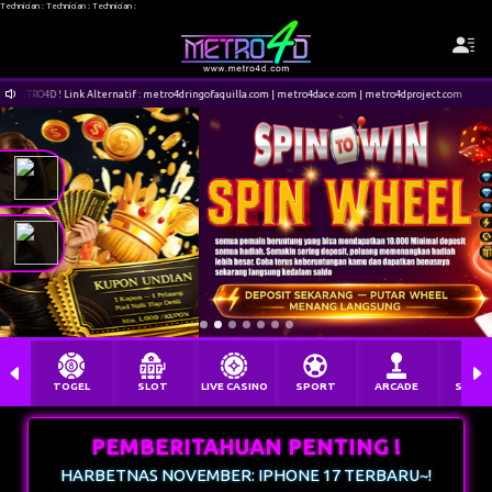
Technician :
Technician :
Technician :
 Alternatif : metro4dringofaquilla.com | metro4dace.com | metro4dproject.com
Selama
TOGEL
SLOT
LIVE CASINO
SPORT
ARCADE
SABU
PEMBERITAHUAN PENTING !
HARBETNAS NOVEMBER: IPHONE 17 TERBARU~!