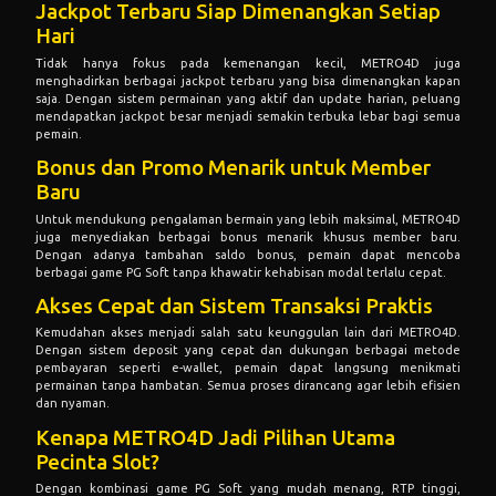
Jackpot Terbaru Siap Dimenangkan Setiap
Hari
Tidak hanya fokus pada kemenangan kecil, METRO4D juga
menghadirkan berbagai jackpot terbaru yang bisa dimenangkan kapan
saja. Dengan sistem permainan yang aktif dan update harian, peluang
mendapatkan jackpot besar menjadi semakin terbuka lebar bagi semua
pemain.
Bonus dan Promo Menarik untuk Member
Baru
Untuk mendukung pengalaman bermain yang lebih maksimal, METRO4D
juga menyediakan berbagai bonus menarik khusus member baru.
Dengan adanya tambahan saldo bonus, pemain dapat mencoba
berbagai game PG Soft tanpa khawatir kehabisan modal terlalu cepat.
Akses Cepat dan Sistem Transaksi Praktis
Kemudahan akses menjadi salah satu keunggulan lain dari METRO4D.
Dengan sistem deposit yang cepat dan dukungan berbagai metode
pembayaran seperti e-wallet, pemain dapat langsung menikmati
permainan tanpa hambatan. Semua proses dirancang agar lebih efisien
dan nyaman.
Kenapa METRO4D Jadi Pilihan Utama
Pecinta Slot?
Dengan kombinasi game PG Soft yang mudah menang, RTP tinggi,