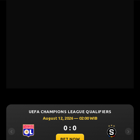
UEFA CHAMPIONS LEAGUE QUALIFIERS
August 12, 2026 — 02:00 WIB
0 : 0
Previous
Next
BET NOW