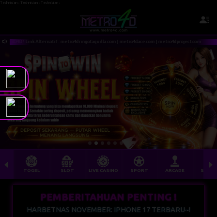
Technician :
Technician :
Technician :
tro4dringofaquilla.com | metro4dace.com | metro4dproject.com
Selamat Datang di Sit
TOGEL
SLOT
LIVE CASINO
SPORT
ARCADE
SABU
PEMBERITAHUAN PENTING !
HARBETNAS NOVEMBER: IPHONE 17 TERBARU~!