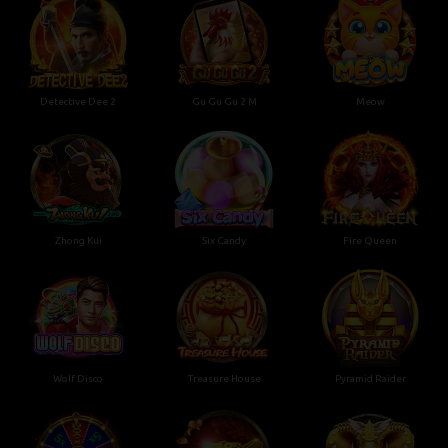
Detective Dee 2
Gu Gu Gu 2 M
Meow
Zhong Kui
Six Candy
Fire Queen
Wolf Disco
Treasure House
Pyramid Raider