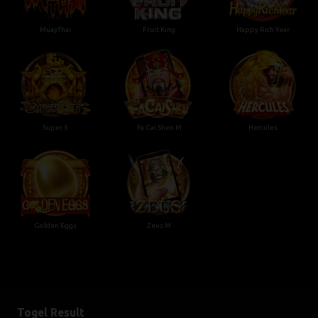
MuayThai
Fruit King
Happy Rich Year
Super 5
Fa Cai Shen M
Hercules
Golden Eggs
Zeus M
Togel Result