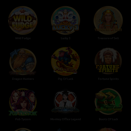
Wild Fudge
Lucky 3
Treasure of Seti
Dragon Hunters
Pig Of Luck
Fortune Spirits
Pub Tycoon
Monkey Office Legend
Boots Of Luck