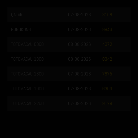
QATAR
07-08-2026
3158
HONGKONG
07-08-2026
9943
TOTOMACAU 0000
08-08-2026
4072
TOTOMACAU 1300
08-08-2026
0342
TOTOMACAU 1600
07-08-2026
7875
TOTOMACAU 1900
07-08-2026
6303
TOTOMACAU 2200
07-08-2026
9178