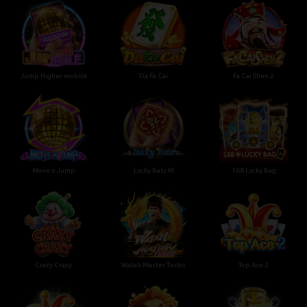
Jump Higher mobile
Da Fa Cai
Fa Cai Shen 2
Move n Jump
Lucky Bats M
168 Lucky Bag
Crazy Crazy
Watah Master Turbo
Top Ace 2