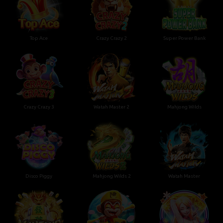
Top Ace
Crazy Crazy 2
Super Power Bank
Crazy Crazy 3
Watah Master 2
Mahjong Wilds
Disco Piggy
Mahjong Wilds 2
Watah Master