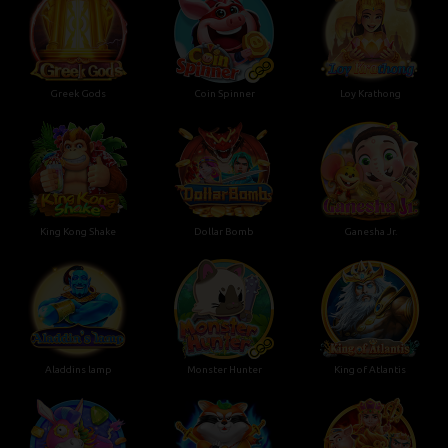
Greek Gods
Coin Spinner
Loy Krathong
King Kong Shake
Dollar Bomb
Ganesha Jr.
Aladdins lamp
Monster Hunter
King of Atlantis