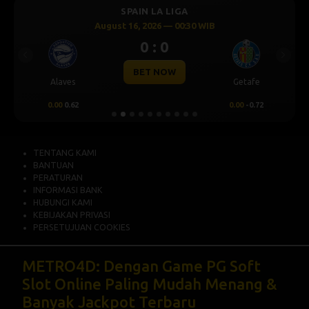
SPAIN LA LIGA
August 16, 2026 — 00:30 WIB
0 : 0
Previous
Next
BET NOW
Alaves
Getafe
0.00
0.62
0.00
-0.72
TENTANG KAMI
BANTUAN
PERATURAN
INFORMASI BANK
HUBUNGI KAMI
KEBIJAKAN PRIVASI
PERSETUJUAN COOKIES
METRO4D
: Dengan Game PG Soft
Slot Online Paling Mudah Menang &
Banyak Jackpot Terbaru