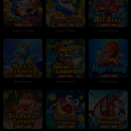
Jackpot Fishing
Happy Fishing
All-star Fishing
Royal Fishing
Boom Legend
Mega Fishing